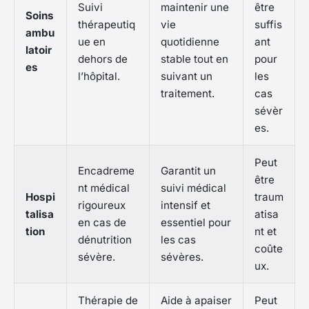
Suivi
maintenir une
être
Soins
thérapeutiq
vie
suffis
ambu
ue en
quotidienne
ant
latoir
dehors de
stable tout en
pour
es
l’hôpital.
suivant un
les
traitement.
cas
sévèr
es.
Peut
Encadreme
Garantit un
être
nt médical
suivi médical
Hospi
traum
rigoureux
intensif et
talisa
atisa
en cas de
essentiel pour
tion
nt et
dénutrition
les cas
coûte
sévère.
sévères.
ux.
Thérapie de
Aide à apaiser
Peut