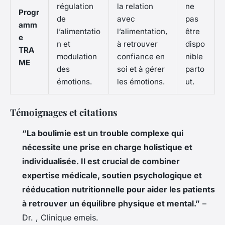
régulation
la relation
ne
Progr
de
avec
pas
amm
l’alimentatio
l’alimentation,
être
e
n et
à retrouver
dispo
TRA
modulation
confiance en
nible
ME
des
soi et à gérer
parto
émotions.
les émotions.
ut.
Témoignages et citations
“La boulimie est un trouble complexe qui
nécessite une prise en charge holistique et
individualisée. Il est crucial de combiner
expertise médicale, soutien psychologique et
rééducation nutritionnelle pour aider les patients
à retrouver un équilibre physique et mental.”
–
Dr. , Clinique emeis.