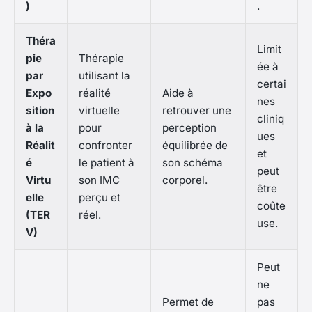
)
.
Théra
Limit
pie
Thérapie
ée à
par
utilisant la
certai
Expo
réalité
Aide à
nes
sition
virtuelle
retrouver une
cliniq
à la
pour
perception
ues
Réalit
confronter
équilibrée de
et
é
le patient à
son schéma
peut
Virtu
son IMC
corporel.
être
elle
perçu et
coûte
(TER
réel.
use.
V)
Peut
ne
Permet de
pas