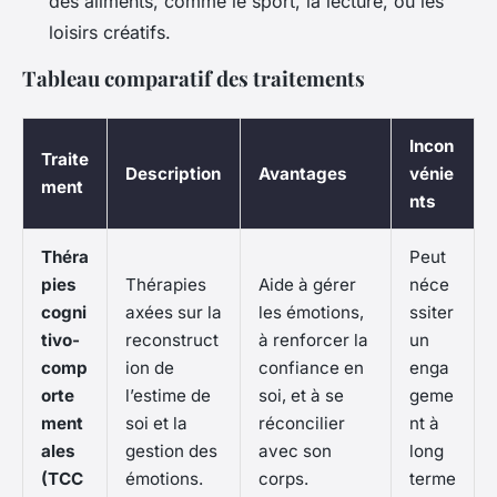
des aliments, comme le sport, la lecture, ou les
loisirs créatifs.
Tableau comparatif des traitements
Incon
Traite
Description
Avantages
vénie
ment
nts
Théra
Peut
pies
Thérapies
Aide à gérer
néce
cogni
axées sur la
les émotions,
ssiter
tivo-
reconstruct
à renforcer la
un
comp
ion de
confiance en
enga
orte
l’estime de
soi, et à se
geme
ment
soi et la
réconcilier
nt à
ales
gestion des
avec son
long
(TCC
émotions.
corps.
terme