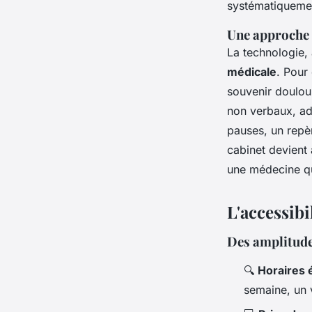
systématiquement
Une approche 
La technologie, 
médicale
. Pour
souvenir doulour
non verbaux, ad
pauses, un repèr
cabinet devient 
une médecine qu
L'accessibil
Des amplitude
🔍
Horaires 
semaine, un v