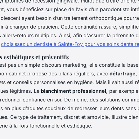
ymptômes de récession gingivale. Plutôt que d’être orienté 
ant, vous bénéficiez sur place de l’avis d’un parodontiste inté
lescent ayant besoin d’un traitement orthodontique pourra 
r à changer de praticien. Cette continuité rassure, simplifi
s allers-retours multiples. Ainsi, afin d'assurer la pérennité 
,
choisissez un dentiste à Sainte-Foy pour vos soins dentair
ns esthétiques et préventifs
est pas un simple discours marketing, elle constitue la base
bon cabinet propose des bilans réguliers, avec
détartrage
,
ts et conseils personnalisés en hygiène. Mais il sait aussi 
ques légitimes. Le
blanchiment professionnel
, par exemple,
ut redonner confiance en soi. De même, des solutions comm
s en plus d’adultes soucieux de redresser leurs dents sans 
es. Ce type de traitement, discret et amovible, illustre bien
rie à la fois fonctionnelle et esthétique.