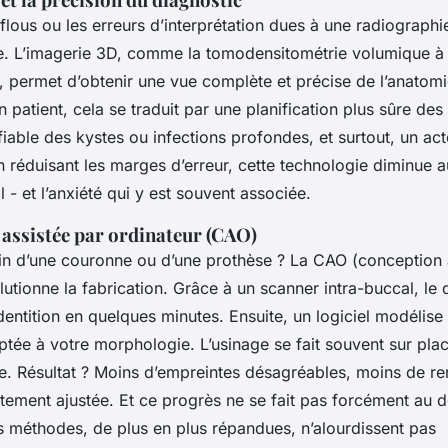
s flous ou les erreurs d’interprétation dues à une radiographi
e. L’imagerie 3D, comme la tomodensitométrie volumique à
 permet d’obtenir une vue complète et précise de l’anatom
n patient, cela se traduit par une planification plus sûre des
fiable des kystes ou infections profondes, et surtout, un act
n réduisant les marges d’erreur, cette technologie diminue a
l - et l’anxiété qui y est souvent associée.
 assistée par ordinateur (CAO)
n d’une couronne ou d’une prothèse ? La CAO (conception 
lutionne la fabrication. Grâce à un scanner intra-buccal, le 
entition en quelques minutes. Ensuite, un logiciel modélise 
tée à votre morphologie. L’usinage se fait souvent sur plac
e. Résultat ? Moins d’empreintes désagréables, moins de re
tement ajustée. Et ce progrès ne se fait pas forcément au 
es méthodes, de plus en plus répandues, n’alourdissent pas