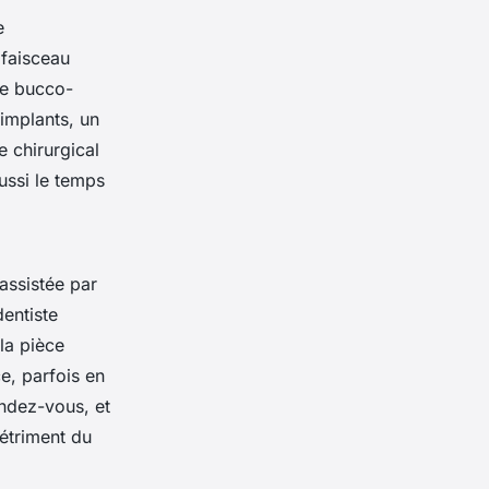
e
 faisceau
ie bucco-
 implants, un
e chirurgical
ussi le temps
assistée par
dentiste
la pièce
e, parfois en
ndez-vous, et
détriment du