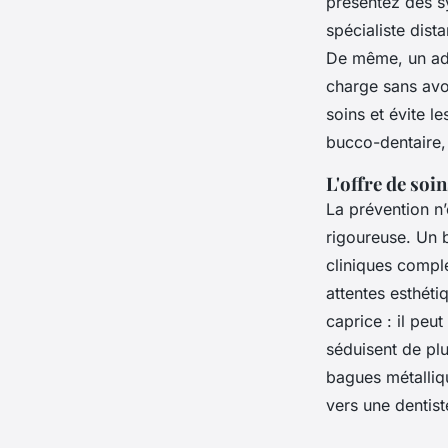
présentez des s
spécialiste dist
De même, un ado
charge sans avoi
soins et évite le
bucco-dentaire
L'offre de soi
La prévention n’
rigoureuse. Un 
cliniques comple
attentes esthéti
caprice : il pe
séduisent de plu
bagues métalliqu
vers une dentiste