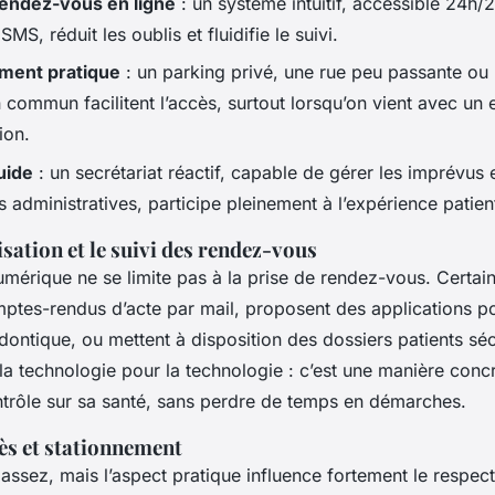
rendez-vous en ligne
: un système intuitif, accessible 24h/
MS, réduit les oublis et fluidifie le suivi.
ment pratique
: un parking privé, une rue peu passante ou
 commun facilitent l’accès, surtout lorsqu’on vient avec un 
ion.
uide
: un secrétariat réactif, capable de gérer les imprévus
 administratives, participe pleinement à l’expérience patien
sation et le suivi des rendez-vous
mérique ne se limite pas à la prise de rendez-vous. Certai
mptes-rendus d’acte par mail, proposent des applications p
dontique, ou mettent à disposition des dossiers patients séc
la technologie pour la technologie : c’est une manière conc
ntrôle sur sa santé, sans perdre de temps en démarches.
cès et stationnement
 assez, mais l’aspect pratique influence fortement le respect