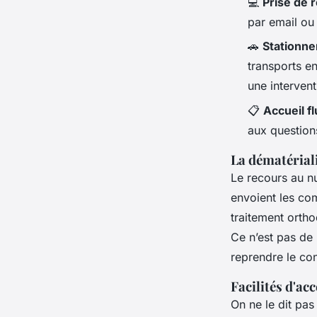
💻
Prise de 
par email ou S
🚗
Stationne
transports en
une intervent
📋
Accueil fl
aux questions
La dématériali
Le recours au nu
envoient les co
traitement ortho
Ce n’est pas de 
reprendre le co
Facilités d'ac
On ne le dit pas