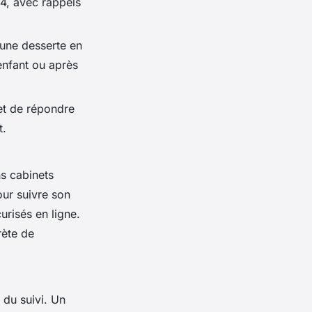
24, avec rappels
 une desserte en
enfant ou après
 et de répondre
t.
ns cabinets
our suivre son
urisés en ligne.
rète de
 du suivi. Un