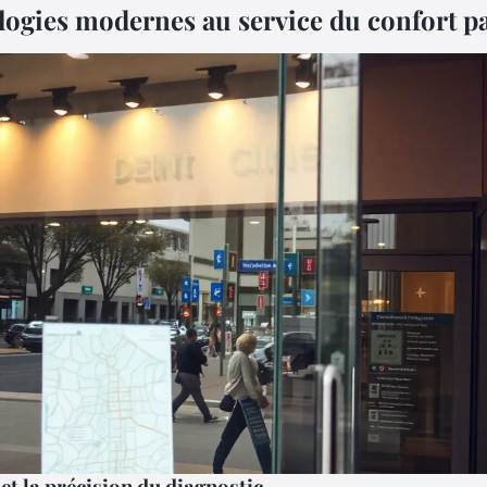
logies modernes au service du confort pa
et la précision du diagnostic