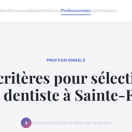
être
Grossesse
Maladie
Minceur
Professionnels
Santé
Seniors
PROFESSIONNELS
critères pour sélec
 dentiste à Sainte-
Silvère
02/07/2026 15:48
10 min de lecture
S