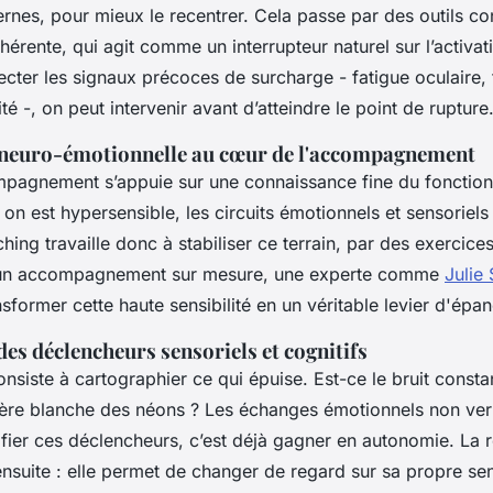
ternes, pour mieux le recentrer. Cela passe par des outils 
ohérente, qui agit comme un interrupteur naturel sur l’activat
cter les signaux précoces de surcharge - fatigue oculaire, 
lité -, on peut intervenir avant d’atteindre le point de rupture
 neuro-émotionnelle au cœur de l'accompagnement
pagnement s’appuie sur une connaissance fine du fonctio
on est hypersensible, les circuits émotionnels et sensoriels
ching travaille donc à stabiliser ce terrain, par des exercic
r un accompagnement sur mesure, une experte comme
Juli
nsformer cette haute sensibilité en un véritable levier d'ép
des déclencheurs sensoriels et cognitifs
nsiste à cartographier ce qui épuise. Est-ce le bruit const
ière blanche des néons ? Les échanges émotionnels non ver
ifier ces déclencheurs, c’est déjà gagner en autonomie. La 
ensuite : elle permet de changer de regard sur sa propre sens