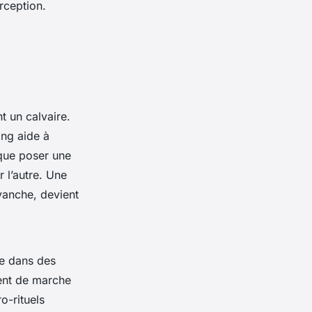
rception.
t un calvaire.
ing aide à
 que poser une
r l’autre. Une
evanche, devient
re dans des
ment de marche
o-rituels