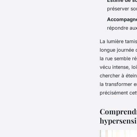
Estime de so
préserver son
Accompagne
répondre aux
La lumière tamis
longue journée d
la rue semble r
vécu intense, lo
chercher à étei
la transformer en
précisément cet
Comprendre
hypersensi