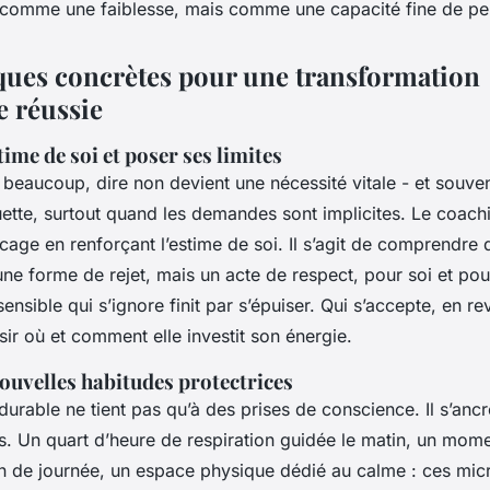
comme une faiblesse, mais comme une capacité fine de pe
ques concrètes pour une transformation
e réussie
time de soi et poser ses limites
eaucoup, dire non devient une nécessité vitale - et souven
uette, surtout quand les demandes sont implicites. Le coach
cage en renforçant l’estime de soi. Il s’agit de comprendre
 une forme de rejet, mais un acte de respect, pour soi et pou
nsible qui s’ignore finit par s’épuiser. Qui s’accepte, en r
ir où et comment elle investit son énergie.
ouvelles habitudes protectrices
urable ne tient pas qu’à des prises de conscience. Il s’anc
ens. Un quart d’heure de respiration guidée le matin, un mo
in de journée, un espace physique dédié au calme : ces micr