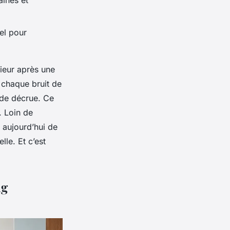
aines et
el pour
rieur après une
 chaque bruit de
 de décrue. Ce
. Loin de
 aujourd’hui de
lle. Et c’est
ng