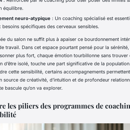
i
: Renforcée par le coaching pour oser poser des limites s
 équilibre.
ment neuro-atypique
: Un coaching spécialisé est essenti
 besoins spécifiques des cerveaux sensibles.
ée du salon ne suffit plus à apaiser ce bourdonnement inté
e travail. Dans cet espace pourtant pensé pour la sérénité,
ésonner plus fort, chaque émotion tourbillonne sans trouver
in d’être isolé, touche une part significative de la population
ndre cette sensibilité, certains accompagnements permettent
 source de créativité, d’intuition et de profondeur relationne
te bascule qu’on va explorer.
 les piliers des programmes de coachi
bilité