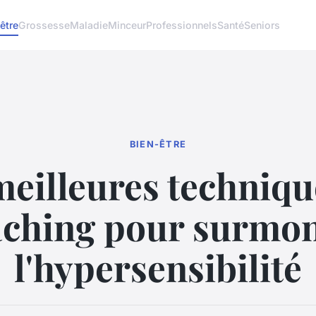
être
Grossesse
Maladie
Minceur
Professionnels
Santé
Seniors
BIEN-ÊTRE
meilleures techniqu
aching pour surmon
l'hypersensibilité