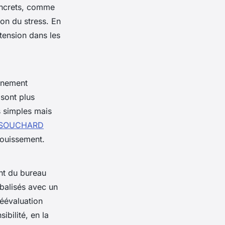
concrets, comme
ion du stress. En
tension dans les
.
nnement
 sont plus
es simples mais
e SOUCHARD
anouissement.
ant du bureau
balisés avec un
réévaluation
ibilité, en la