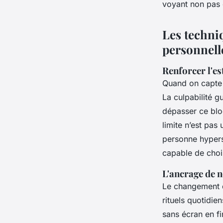
voyant non pas 
Les techni
personnell
Renforcer l'es
Quand on capte b
La culpabilité g
dépasser ce blo
limite n’est pas
personne hyperse
capable de chois
L'ancrage de n
Le changement d
rituels quotidi
sans écran en f