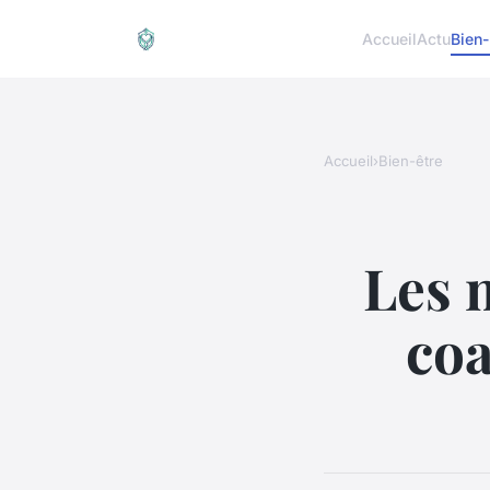
Accueil
Actu
Bien-
Accueil
›
Bien-être
Les 
co