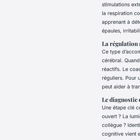
stimulations ex
la respiration c
apprenant à déte
épaules, irritabi
La régulation
Ce type d’accom
cérébral. Quand 
réactifs. Le coa
réguliers. Pou
peut aider à tra
Le diagnostic 
Une étape clé co
ouvert ? La lum
collègue ? Ident
cognitive vient 