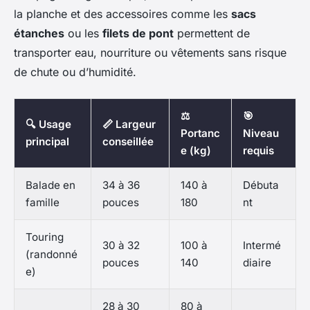
la planche et des accessoires comme les
sacs
étanches
ou les
filets de pont
permettent de
transporter eau, nourriture ou vêtements sans risque
de chute ou d’humidité.
⚖️
🎯
🔍 Usage
📏 Largeur
Portanc
Niveau
principal
conseillée
e (kg)
requis
Balade en
34 à 36
140 à
Débuta
famille
pouces
180
nt
Touring
30 à 32
100 à
Intermé
(randonné
pouces
140
diaire
e)
28 à 30
80 à